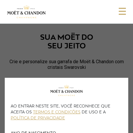
SUA MOËT DO
SEU JEITO
Crie e personalize sua garrafa de Moët & Chandon com
cristais Swarovski
PERSONALIZE E COMPRE
AO ENTRAR NESTE SITE, VOCÊ RECONHECE QUE
ACEITA OS
TERMOS E CONDIÇÕES
DE USO E A
POLÍTICA DE PRIVACIDADE