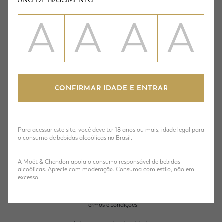
ANO DE NASCIMENTO
CONFIRMAR IDADE E ENTRAR
Para acessar este site, você deve ter 18 anos ou mais, idade legal para
o consumo de bebidas alcoólicas no Brasil.
A Moët & Chandon apoia o consumo responsável de bebidas
alcoólicas. Aprecie com moderação. Consuma com estilo, não em
excesso.
Consuma com estilo, não com excesso.
Termos e condições